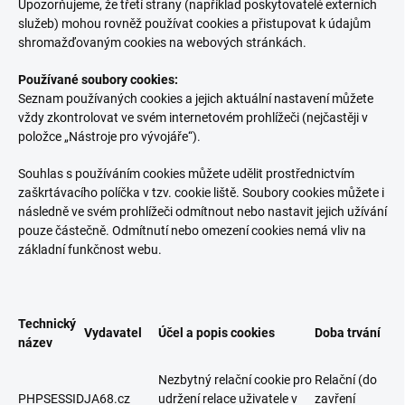
Upozorňujeme, že třetí strany (například poskytovatelé externích
služeb) mohou rovněž používat cookies a přistupovat k údajům
shromažďovaným cookies na webových stránkách.
Používané soubory cookies:
Seznam používaných cookies a jejich aktuální nastavení můžete
vždy zkontrolovat ve svém internetovém prohlížeči (nejčastěji v
položce „Nástroje pro vývojáře“).
Souhlas s používáním cookies můžete udělit prostřednictvím
zaškrtávacího políčka v tzv. cookie liště. Soubory cookies můžete i
následně ve svém prohlížeči odmítnout nebo nastavit jejich užívání
pouze částečně. Odmítnutí nebo omezení cookies nemá vliv na
základní funkčnost webu.
Technický
Vydavatel
Účel a popis cookies
Doba trvání
název
Nezbytný relační cookie pro
Relační (do
PHPSESSID
JA68.cz
udržení relace uživatele v
zavření