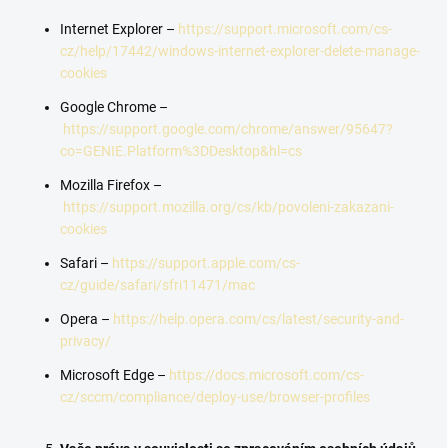
Internet Explorer –
https://support.microsoft.com/cs-
cz/help/17442/windows-internet-explorer-delete-manage-
cookies
Google Chrome –
https://support.google.com/chrome/answer/95647?
co=GENIE.Platform%3DDesktop&hl=cs
Mozilla Firefox –
https://support.mozilla.org/cs/kb/povoleni-zakazani-
cookies
Safari –
https://support.apple.com/cs-
cz/guide/safari/sfri11471/mac
Opera –
https://help.opera.com/cs/latest/security-and-
privacy/
Microsoft Edge –
https://docs.microsoft.com/cs-
cz/sccm/compliance/deploy-use/browser-profiles