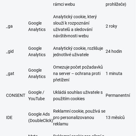
rámci webu
prohlížeče)
Analytický cookie, který
Google
slouží k rozpoznání
_ga
2 roky
Analytics
uživatelů a sledování
návštěvnosti webu
Google
Analytický cookie, rozlišuje
_gid
24 hodin
Analytics
jednotlivé uživatele
Omezuje počet požadavků
Google
_gat
na server – ochrana proti
1 minuta
Analytics
přetížení
Google /
Ukládá souhlas uživatele s
CONSENT
Permanentní
YouTube
použitím cookies
Reklamní cookie, používá se
Google Ads
IDE
pro personalizovanou
13 měsíců
(DoubleClick)
reklamu