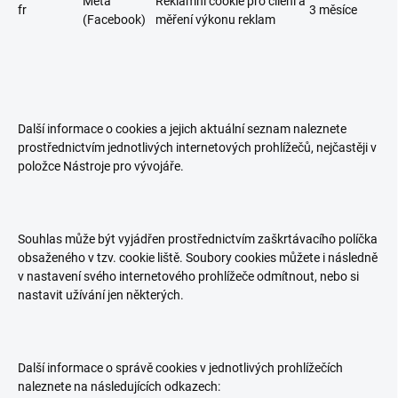
Meta
Reklamní cookie pro cílení a
fr
3 měsíce
(Facebook)
měření výkonu reklam
Další informace o cookies a jejich aktuální seznam naleznete
prostřednictvím jednotlivých internetových prohlížečů, nejčastěji v
položce Nástroje pro vývojáře.
Souhlas může být vyjádřen prostřednictvím zaškrtávacího políčka
obsaženého v tzv. cookie liště. Soubory cookies můžete i následně
v nastavení svého internetového prohlížeče odmítnout, nebo si
nastavit užívání jen některých.
Další informace o správě cookies v jednotlivých prohlížečích
naleznete na následujících odkazech: