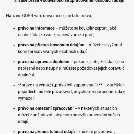
Vaše práva v souvislosti se zpracováním osobních údajů
Nařízení GDPR vám dává mimo jiné tato práva:
právo na informace
– můžete se kdykoliv zeptat, jaké
osobní údaje o vás zpracováváme a proč,
právo na přístup k osobním údajům
– můžete si vyžádat
kopii zpracovávaných osobních údajů,
právo na opravu a doplnění
– pokud zjistíte, že údaje jsou
nepřesné nebo neúplné, můžete požadovat jejich opravu či
doplnění,
**právo na výmaz („právo být zapomenut“) ** – v určitých
případech můžete požadovat, abychom vaše osobní údaje
vymazali,
právo na omezení zpracování
– v některých situacích
můžete požadovat, abychom omezili zpracování vašich
údajů,
právo na přenositelnost údajů
– můžete požadovat,