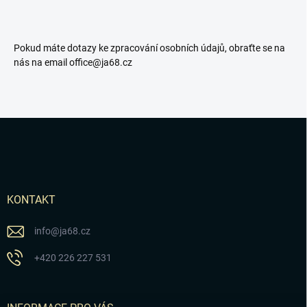
Pokud máte dotazy ke zpracování osobních údajů, obraťte se na
nás na email office@ja68.cz
Z
á
p
a
t
í
KONTAKT
info
@
ja68.cz
+420 226 227 531